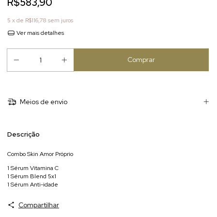
R$583,90
5
x de
R$116,78
sem juros
Ver mais detalhes
Meios de envio
Descrição
Combo Skin Amor Próprio
1 Sérum Vitamina C
1 Sérum Blend 5x1
1 Sérum Anti-idade
Compartilhar